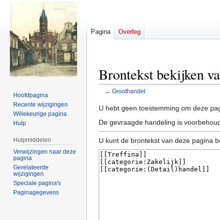
Pagina
Overleg
Brontekst bekijken v
←
Groothandel
Hoofdpagina
Recente wijzigingen
Naar
Naar
U hebt geen toestemming om deze pag
Willekeurige pagina
navigatie
zoeken
De gevraagde handeling is voorbehoud
Hulp
springen
springen
Hulpmiddelen
U kunt de brontekst van deze pagina b
Verwijzingen naar deze
pagina
Gerelateerde
wijzigingen
Speciale pagina's
Paginagegevens