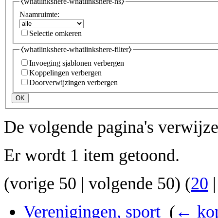
⧼whatlinkshere-whatlinkshere-ns⧽
Naamruimte:
Selectie omkeren
⧼whatlinkshere-whatlinkshere-filter⧽
Invoeging sjablonen verbergen
Koppelingen verbergen
Doorverwijzingen verbergen
OK
De volgende pagina's verwijz
Er wordt 1 item getoond.
(
vorige 50
|
volgende 50
) (
20
Verenigingen, sport
‎
(
← kop