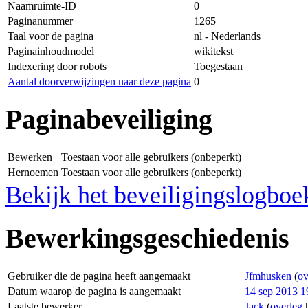
Naamruimte-ID
0
Paginanummer
1265
Taal voor de pagina
nl - Nederlands
Paginainhoudmodel
wikitekst
Indexering door robots
Toegestaan
Aantal doorverwijzingen naar deze pagina
0
Paginabeveiliging
Bewerken
Toestaan voor alle gebruikers (onbeperkt)
Hernoemen
Toestaan voor alle gebruikers (onbeperkt)
Bekijk het beveiligingslogboe
Bewerkingsgeschiedenis
Gebruiker die de pagina heeft aangemaakt
Jfmhusken
(
ov
Datum waarop de pagina is aangemaakt
14 sep 2013 1
Laatste bewerker
Jack
(
overleg