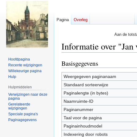
Pagina
Overleg
Aan de totst
Informatie over "Ja
Hoofdpagina
Basisgegevens
Naar
Naar
Recente wijzigingen
navigatie
zoeken
Willekeurige pagina
springen
springen
Weergegeven paginanaam
Hulp
Standaard sorteerwijze
Hulpmiddelen
Paginalengte (in bytes)
Verwijzingen naar deze
pagina
Naamruimte-ID
Gerelateerde
wijzigingen
Paginanummer
Speciale pagina's
Taal voor de pagina
Paginagegevens
Paginainhoudmodel
Indexering door robots