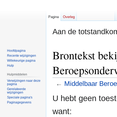
Pagina
Overleg
Aan de totstandkom
Brontekst bek
Hoofdpagina
Recente wijzigingen
Willekeurige pagina
Beroepsonderw
Hulp
Hulpmiddelen
Verwijzingen naar deze
←
Middelbaar Beroe
pagina
Gerelateerde
wijzigingen
Naar
Naar
U hebt geen toes
Speciale pagina's
navigatie
zoeken
Paginagegevens
springen
springen
want: