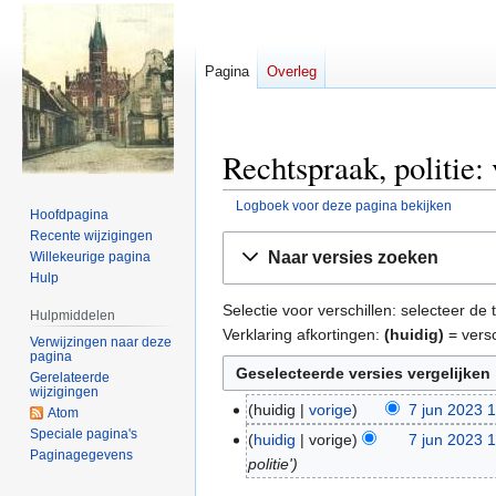
Pagina
Overleg
Rechtspraak, politie:
Logboek voor deze pagina bekijken
Hoofdpagina
Recente wijzigingen
Naar
Naar
Naar versies zoeken
Willekeurige pagina
navigatie
zoeken
Hulp
springen
springen
Selectie voor verschillen: selecteer d
Hulpmiddelen
Verklaring afkortingen:
(huidig)
= versc
Verwijzingen naar deze
pagina
Gerelateerde
wijzigingen
huidig
vorige
7 jun 2023 
7
Atom
G
Speciale pagina's
jun
huidig
vorige
7 jun 2023 
Paginagegevens
e
2023
politie'
e