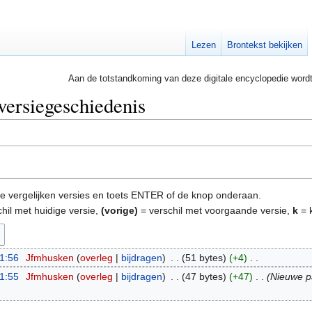
Lezen
Brontekst bekijken
Aan de totstandkoming van deze digitale encyclopedie word
 versiegeschiedenis
e te vergelijken versies en toets ENTER of de knop onderaan.
hil met huidige versie,
(vorige)
= verschil met voorgaande versie,
k
= k
11:56
‎
Jfmhusken
overleg
bijdragen
‎
51 bytes
+4
‎
11:55
‎
Jfmhusken
overleg
bijdragen
‎
47 bytes
+47
‎
Nieuwe p