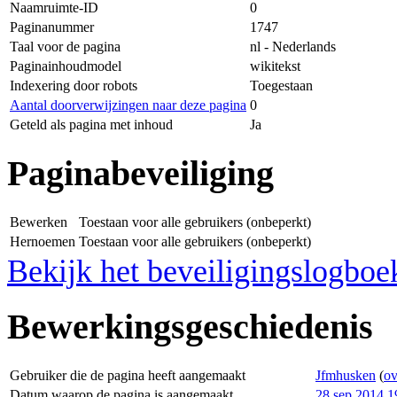
Naamruimte-ID
0
Paginanummer
1747
Taal voor de pagina
nl - Nederlands
Paginainhoudmodel
wikitekst
Indexering door robots
Toegestaan
Aantal doorverwijzingen naar deze pagina
0
Geteld als pagina met inhoud
Ja
Paginabeveiliging
Bewerken
Toestaan voor alle gebruikers (onbeperkt)
Hernoemen
Toestaan voor alle gebruikers (onbeperkt)
Bekijk het beveiligingslogboe
Bewerkingsgeschiedenis
Gebruiker die de pagina heeft aangemaakt
Jfmhusken
(
ov
Datum waarop de pagina is aangemaakt
28 sep 2014 1