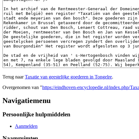
Terug naar
Taxatie van geestelijke goederen in Tongelre
.
Overgenomen van "
https://eindhoven-encyclopedie.nl/index.php/Tax
Navigatiemenu
Persoonlijke hulpmiddelen
Aanmelden
Naamruimten