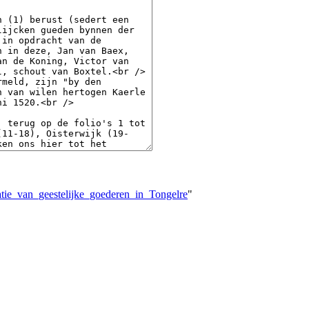
atie_van_geestelijke_goederen_in_Tongelre
"