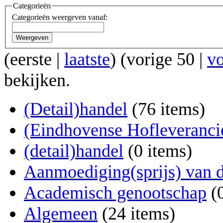
Categorieën
Categorieën weergeven vanaf:
Weergeven
(
eerste
|
laatste
) (
vorige 50
|
v
bekijken.
(Detail)handel
‏‎ (76 items)
(Eindhovense Hofleveranci
(detail)handel
‏‎ (0 items)
Aanmoediging(sprijs) van 
Academisch genootschap
‏‎
Algemeen
‏‎ (24 items)