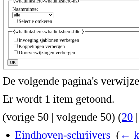
⧼whatlinkshere-whatlinkshere-ns⧽
Naamruimte:
Selectie omkeren
⧼whatlinkshere-whatlinkshere-filter⧽
Invoeging sjablonen verbergen
Koppelingen verbergen
Doorverwijzingen verbergen
OK
De volgende pagina's verwijz
Er wordt 1 item getoond.
(
vorige 50
|
volgende 50
) (
20
Eindhoven-schrijvers
‎
(
← k