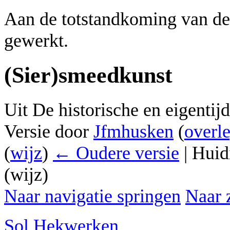
Aan de totstandkoming van de
gewerkt.
(Sier)smeedkunst
Uit De historische en eigenti
Versie door
Jfmhusken
(
overl
(
wijz
)
← Oudere versie
| Huid
(wijz)
Naar navigatie springen
Naar 
Sol Hekwerken