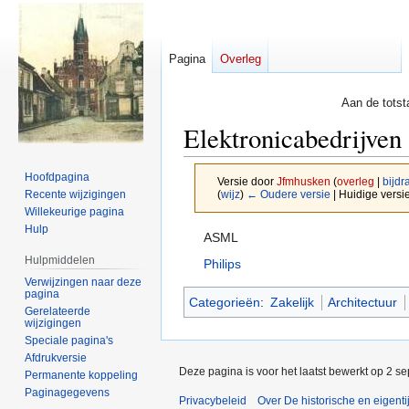
Pagina
Overleg
Aan de totst
Elektronicabedrijven
Hoofdpagina
Versie door
Jfmhusken
(
overleg
|
bijdr
Recente wijzigingen
(
wijz
)
← Oudere versie
| Huidige versie
Willekeurige pagina
Hulp
Naar
Naar
ASML
navigatie
zoeken
Hulpmiddelen
Philips
springen
springen
Verwijzingen naar deze
pagina
Categorieën
:
Zakelijk
Architectuur
Gerelateerde
wijzigingen
Speciale pagina's
Afdrukversie
Deze pagina is voor het laatst bewerkt op 2 s
Permanente koppeling
Paginagegevens
Privacybeleid
Over De historische en eigent