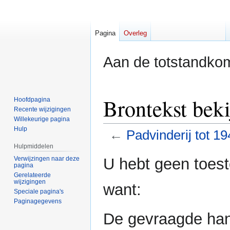
Pagina
Overleg
Aan de totstandkom
Brontekst beki
Hoofdpagina
Recente wijzigingen
Willekeurige pagina
Hulp
←
Padvinderij tot 1
Hulpmiddelen
Naar
Naar
Verwijzingen naar deze
U hebt geen toes
pagina
navigatie
zoeken
Gerelateerde
springen
springen
wijzigingen
want:
Speciale pagina's
Paginagegevens
De gevraagde han