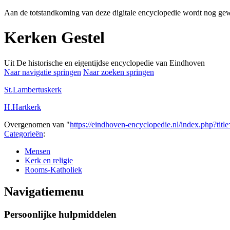
Aan de totstandkoming van deze digitale encyclopedie wordt nog gew
Kerken Gestel
Uit De historische en eigentijdse encyclopedie van Eindhoven
Naar navigatie springen
Naar zoeken springen
St.Lambertuskerk
H.Hartkerk
Overgenomen van "
https://eindhoven-encyclopedie.nl/index.php?ti
Categorieën
:
Mensen
Kerk en religie
Rooms-Katholiek
Navigatiemenu
Persoonlijke hulpmiddelen