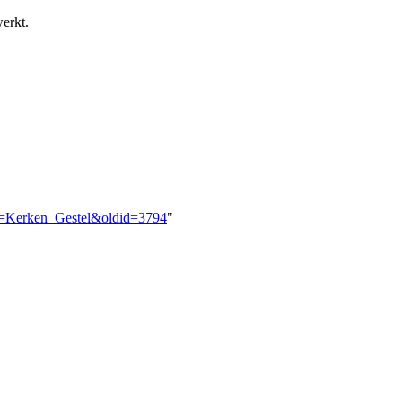
erkt.
tle=Kerken_Gestel&oldid=3794
"