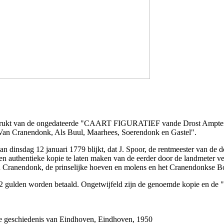
fgedrukt van de ongedateerde "CAART FIGURATIEF vande Drost Ampt
Van Cranendonk, Als Buul, Maarhees, Soerendonk en Gastel".
n dinsdag 12 januari 1779 blijkt, dat J. Spoor, de rentmeester van de
 authentieke kopie te laten maken van de eerder door de landmeter ve
n Cranendonk, de prinselijke hoeven en molens en het Cranendonkse Bo
2 gulden worden betaald. Ongetwijfeld zijn de genoemde kopie en de "Ca
e geschiedenis van Eindhoven, Eindhoven, 1950