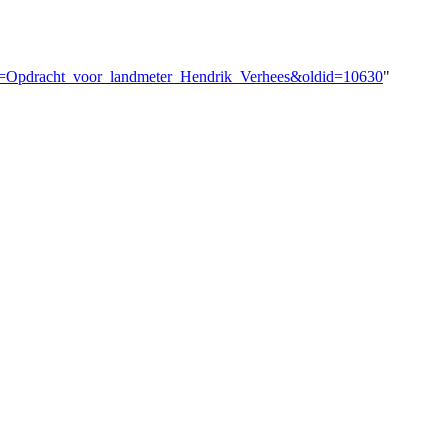
itle=Opdracht_voor_landmeter_Hendrik_Verhees&oldid=10630
"