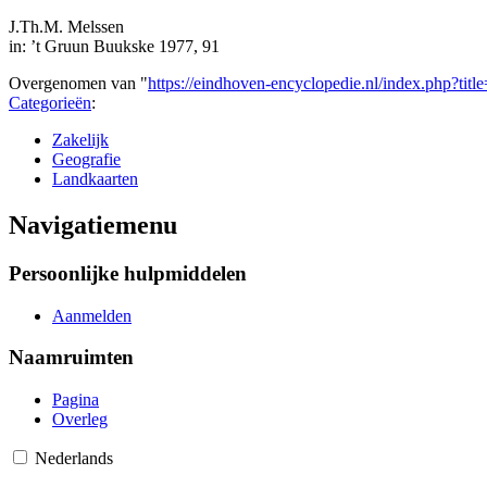
J.Th.M. Melssen
in: ’t Gruun Buukske 1977, 91
Overgenomen van "
https://eindhoven-encyclopedie.nl/index.php?t
Categorieën
:
Zakelijk
Geografie
Landkaarten
Navigatiemenu
Persoonlijke hulpmiddelen
Aanmelden
Naamruimten
Pagina
Overleg
Nederlands