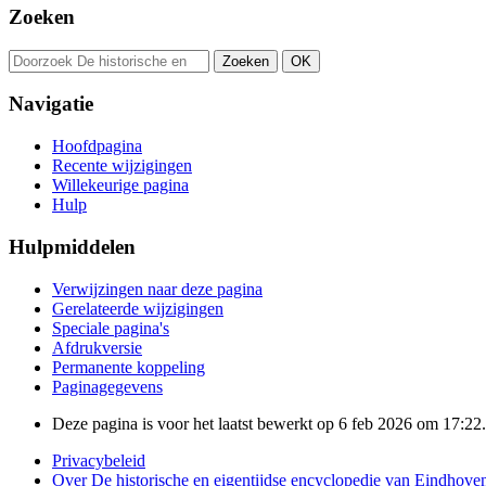
Zoeken
Navigatie
Hoofdpagina
Recente wijzigingen
Willekeurige pagina
Hulp
Hulpmiddelen
Verwijzingen naar deze pagina
Gerelateerde wijzigingen
Speciale pagina's
Afdrukversie
Permanente koppeling
Paginagegevens
Deze pagina is voor het laatst bewerkt op 6 feb 2026 om 17:22.
Privacybeleid
Over De historische en eigentijdse encyclopedie van Eindhove