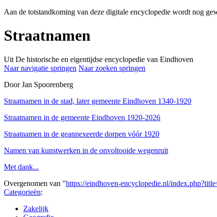
Aan de totstandkoming van deze digitale encyclopedie wordt nog gew
Straatnamen
Uit De historische en eigentijdse encyclopedie van Eindhoven
Naar navigatie springen
Naar zoeken springen
Door Jan Spoorenberg
Straatnamen in de stad, later gemeente Eindhoven 1340-1920
Straatnamen in de gemeente Eindhoven 1920-2026
Straatnamen in de geannexeerde dorpen vóór 1920
Namen van kunstwerken in de onvoltooide wegenruit
Met dank...
Overgenomen van "
https://eindhoven-encyclopedie.nl/index.php?ti
Categorieën
:
Zakelijk