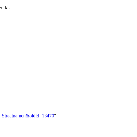
erkt.
tle=Straatnamen&oldid=13470
"